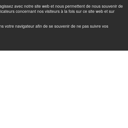
teragissez avec notre site web et nous permettent de nous souvenir de
Soumission
Se connecter
EN
icateurs concernant nos visiteurs à la fois sur ce site web et sur
 dans votre navigateur afin de se souvenir de ne pas suivre vos
ctive
Régime de retraite
FAQ
Blogue
Carrière